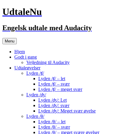
UdtaleNu
Engelsk udtale med Audacity
Hop
Menu
til
indhold
Hjem
Godt i gang
Vejledning til Audacity
Udtaleøvelser
Lyden /ʧ/
Lyden /ʧ/ – let
Lyden /ʧ/ – svær
Lyden /ʧ/ – meget svær
Lyden /ʤ/
Lyden /ʤ/: Let
Lyden /ʤ/: svær
Lyden /ʤ/: Meget svær øvelse
Lyden /θ/
Lyden /θ/ – let
Lyden /θ/ – svær
Lyden /θ/ – meget svære øvelser