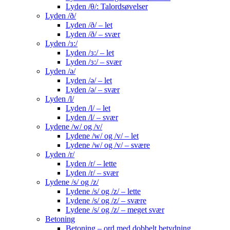
Lyden /θ/: Talordsøvelser
Lyden /ð/
Lyden /ð/ – let
Lyden /ð/ – svær
Lyden /ɜ:/
Lyden /ɜ:/ – let
Lyden /ɜ:/ – svær
Lyden /ə/
Lyden /ə/ – let
Lyden /ə/ – svær
Lyden /l/
Lyden /l/ – let
Lyden /l/ – svær
Lydene /w/ og /v/
Lydene /w/ og /v/ – let
Lydene /w/ og /v/ – svære
Lyden /r/
Lyden /r/ – lette
Lyden /r/ – svær
Lydene /s/ og /z/
Lydene /s/ og /z/ – lette
Lydene /s/ og /z/ – svære
Lydene /s/ og /z/ – meget svær
Betoning
Betoning – ord med dobbelt betydning