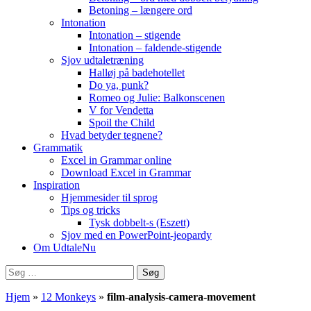
Betoning – længere ord
Intonation
Intonation – stigende
Intonation – faldende-stigende
Sjov udtaletræning
Halløj på badehotellet
Do ya, punk?
Romeo og Julie: Balkonscenen
V for Vendetta
Spoil the Child
Hvad betyder tegnene?
Grammatik
Excel in Grammar online
Download Excel in Grammar
Inspiration
Hjemmesider til sprog
Tips og tricks
Tysk dobbelt-s (Eszett)
Sjov med en PowerPoint-jeopardy
Om UdtaleNu
Søg
efter:
Hjem
»
12 Monkeys
»
film-analysis-camera-movement