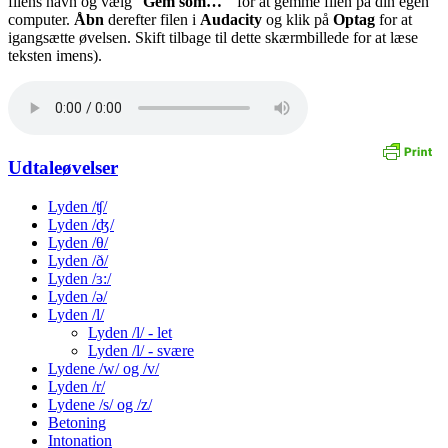
filens navn og vælg “
Gem som…
” for at gemme filen på din egen
computer.
Åbn
derefter filen i
Audacity
og klik på
Optag
for at
igangsætte øvelsen. Skift tilbage til dette skærmbillede for at læse
teksten imens).
Udtaleøvelser
Lyden /ʧ/
Lyden /ʤ/
Lyden /θ/
Lyden /ð/
Lyden /ɜ:/
Lyden /ə/
Lyden /l/
Lyden /l/ - let
Lyden /l/ - svære
Lydene /w/ og /v/
Lyden /r/
Lydene /s/ og /z/
Betoning
Intonation