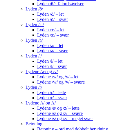
Lyden /θ/: Talordsøvelser
Lyden /ð/
Lyden /ð/ – let
Lyden /ð/ – svær
Lyden /ɜ:/
Lyden /ɜ:/ – let
Lyden /ɜ:/ – svær
Lyden /ə/
Lyden /ə/ – let
Lyden /ə/ – svær
Lyden /l/
Lyden /l/ – let
Lyden /l/ – svær
Lydene /w/ og /v/
Lydene /w/ og /v/ – let
Lydene /w/ og /v/ – svære
Lyden /r/
Lyden /r/ – lette
Lyden /r/ – svær
Lydene /s/ og /z/
Lydene /s/ og /z/ – lette
Lydene /s/ og /z/ – svære
Lydene /s/ og /z/ – meget svær
Betoning
Betoning – ord med dobbelt betydning