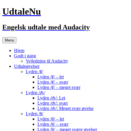
UdtaleNu
Engelsk udtale med Audacity
Hop
Menu
til
indhold
Hjem
Godt i gang
Vejledning til Audacity
Udtaleøvelser
Lyden /ʧ/
Lyden /ʧ/ – let
Lyden /ʧ/ – svær
Lyden /ʧ/ – meget svær
Lyden /ʤ/
Lyden /ʤ/: Let
Lyden /ʤ/: svær
Lyden /ʤ/: Meget svær øvelse
Lyden /θ/
Lyden /θ/ – let
Lyden /θ/ – svær
Lyden /θ/ – meget svære øvelser