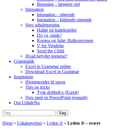
Betoning – længere ord
Intonation
Intonation – stigende
Intonation – faldende-stigende
Sjov udtaletræning
Halløj på badehotellet
Do ya, punk?
Romeo og Julie: Balkonscenen
V for Vendetta
Spoil the Child
Hvad betyder tegnene?
Grammatik
Excel in Grammar online
Download Excel in Grammar
Inspiration
Hjemmesider til sprog
Tips og tricks
Tysk dobbelt-s (Eszett)
Sjov med en PowerPoint-jeopardy
Om UdtaleNu
Søg
efter:
Hjem
»
Udtaleøvelser
»
Lyden /l/
»
Lyden /l/ – svære