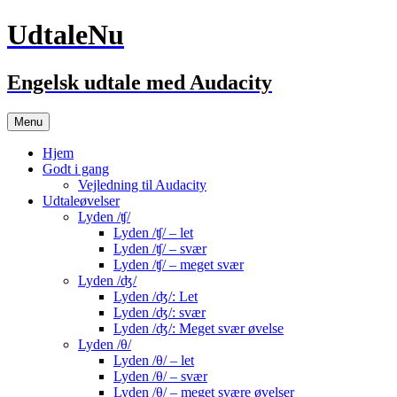
UdtaleNu
Engelsk udtale med Audacity
Hop
Menu
til
indhold
Hjem
Godt i gang
Vejledning til Audacity
Udtaleøvelser
Lyden /ʧ/
Lyden /ʧ/ – let
Lyden /ʧ/ – svær
Lyden /ʧ/ – meget svær
Lyden /ʤ/
Lyden /ʤ/: Let
Lyden /ʤ/: svær
Lyden /ʤ/: Meget svær øvelse
Lyden /θ/
Lyden /θ/ – let
Lyden /θ/ – svær
Lyden /θ/ – meget svære øvelser