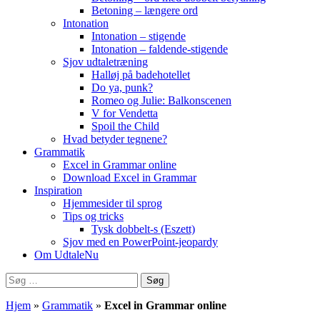
Betoning – længere ord
Intonation
Intonation – stigende
Intonation – faldende-stigende
Sjov udtaletræning
Halløj på badehotellet
Do ya, punk?
Romeo og Julie: Balkonscenen
V for Vendetta
Spoil the Child
Hvad betyder tegnene?
Grammatik
Excel in Grammar online
Download Excel in Grammar
Inspiration
Hjemmesider til sprog
Tips og tricks
Tysk dobbelt-s (Eszett)
Sjov med en PowerPoint-jeopardy
Om UdtaleNu
Søg
efter:
Hjem
»
Grammatik
»
Excel in Grammar online