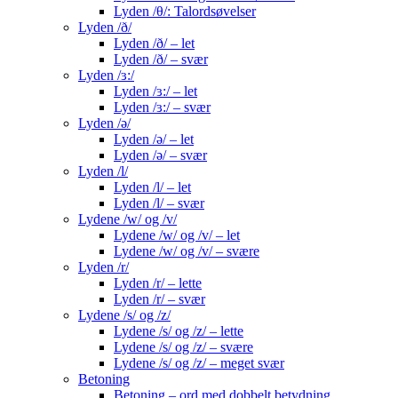
Lyden /θ/: Talordsøvelser
Lyden /ð/
Lyden /ð/ – let
Lyden /ð/ – svær
Lyden /ɜ:/
Lyden /ɜ:/ – let
Lyden /ɜ:/ – svær
Lyden /ə/
Lyden /ə/ – let
Lyden /ə/ – svær
Lyden /l/
Lyden /l/ – let
Lyden /l/ – svær
Lydene /w/ og /v/
Lydene /w/ og /v/ – let
Lydene /w/ og /v/ – svære
Lyden /r/
Lyden /r/ – lette
Lyden /r/ – svær
Lydene /s/ og /z/
Lydene /s/ og /z/ – lette
Lydene /s/ og /z/ – svære
Lydene /s/ og /z/ – meget svær
Betoning
Betoning – ord med dobbelt betydning