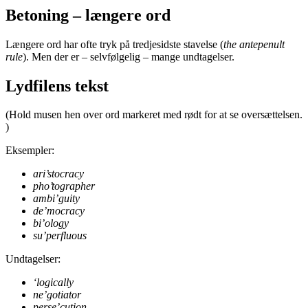
Betoning – længere ord
Længere ord har ofte tryk på tredjesidste stavelse (
the antepenult
rule
). Men der er – selvfølgelig – mange undtagelser.
Lydfilens tekst
(Hold musen hen over ord markeret med rødt for at se oversættelsen.
)
Eksempler:
ari’stocracy
pho’tographer
ambi’guity
de’mocracy
bi’ology
su’perfluous
Undtagelser:
‘logically
ne’gotiator
perse’cution