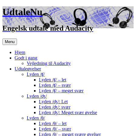
UdtaleNu
Engelsk udtale med Audacity
Hop
Menu
til
indhold
Hjem
Godt i gang
Vejledning til Audacity
Udtaleøvelser
Lyden /ʧ/
Lyden /ʧ/ – let
Lyden /ʧ/ – svær
Lyden /ʧ/ – meget svær
Lyden /ʤ/
Lyden /ʤ/: Let
Lyden /ʤ/: svær
Lyden /ʤ/: Meget svær øvelse
Lyden /θ/
Lyden /θ/ – let
Lyden /θ/ – svær
Lyden /θ/ – meget svære øvelser