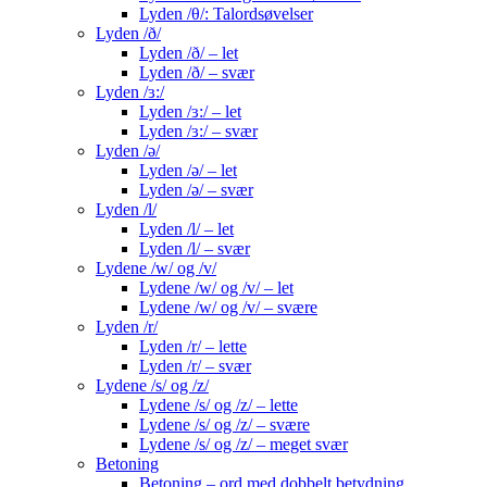
Lyden /θ/: Talordsøvelser
Lyden /ð/
Lyden /ð/ – let
Lyden /ð/ – svær
Lyden /ɜ:/
Lyden /ɜ:/ – let
Lyden /ɜ:/ – svær
Lyden /ə/
Lyden /ə/ – let
Lyden /ə/ – svær
Lyden /l/
Lyden /l/ – let
Lyden /l/ – svær
Lydene /w/ og /v/
Lydene /w/ og /v/ – let
Lydene /w/ og /v/ – svære
Lyden /r/
Lyden /r/ – lette
Lyden /r/ – svær
Lydene /s/ og /z/
Lydene /s/ og /z/ – lette
Lydene /s/ og /z/ – svære
Lydene /s/ og /z/ – meget svær
Betoning
Betoning – ord med dobbelt betydning