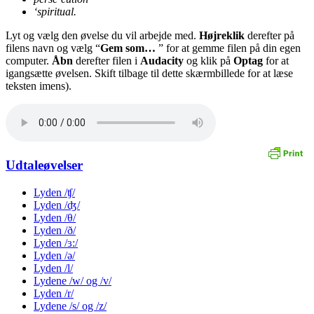
‘spiritual.
Lyt og vælg den øvelse du vil arbejde med.
Højreklik
derefter på
filens navn og vælg “
Gem som…
” for at gemme filen på din egen
computer.
Åbn
derefter filen i
Audacity
og klik på
Optag
for at
igangsætte øvelsen. Skift tilbage til dette skærmbillede for at læse
teksten imens).
Udtaleøvelser
Lyden /ʧ/
Lyden /ʤ/
Lyden /θ/
Lyden /ð/
Lyden /ɜ:/
Lyden /ə/
Lyden /l/
Lydene /w/ og /v/
Lyden /r/
Lydene /s/ og /z/