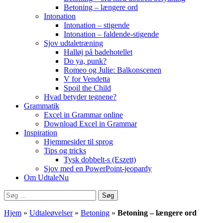
Betoning – længere ord
Intonation
Intonation – stigende
Intonation – faldende-stigende
Sjov udtaletræning
Halløj på badehotellet
Do ya, punk?
Romeo og Julie: Balkonscenen
V for Vendetta
Spoil the Child
Hvad betyder tegnene?
Grammatik
Excel in Grammar online
Download Excel in Grammar
Inspiration
Hjemmesider til sprog
Tips og tricks
Tysk dobbelt-s (Eszett)
Sjov med en PowerPoint-jeopardy
Om UdtaleNu
Søg
efter:
Hjem
»
Udtaleøvelser
»
Betoning
»
Betoning – længere ord