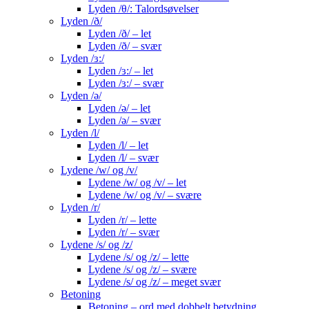
Lyden /θ/: Talordsøvelser
Lyden /ð/
Lyden /ð/ – let
Lyden /ð/ – svær
Lyden /ɜ:/
Lyden /ɜ:/ – let
Lyden /ɜ:/ – svær
Lyden /ə/
Lyden /ə/ – let
Lyden /ə/ – svær
Lyden /l/
Lyden /l/ – let
Lyden /l/ – svær
Lydene /w/ og /v/
Lydene /w/ og /v/ – let
Lydene /w/ og /v/ – svære
Lyden /r/
Lyden /r/ – lette
Lyden /r/ – svær
Lydene /s/ og /z/
Lydene /s/ og /z/ – lette
Lydene /s/ og /z/ – svære
Lydene /s/ og /z/ – meget svær
Betoning
Betoning – ord med dobbelt betydning