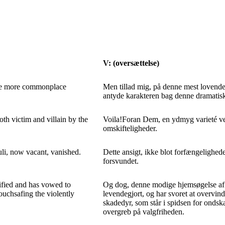
V: (oversættelse)
 the more commonplace
Men tillad mig, på denne mest lovende af
antyde karakteren bag denne dramatisk
oth victim and villain by the
Voila!Foran Dem, en ydmyg varieté ve
omskifteligheder.
uli, now vacant, vanished.
Dette ansigt, ikke blot forfængelighede
forsvundet.
vified and has vowed to
Og dog, denne modige hjemsøgelse af e
uchsafing the violently
levendegjort, og har svoret at overvind
skadedyr, som står i spidsen for onds
overgreb på valgfriheden.