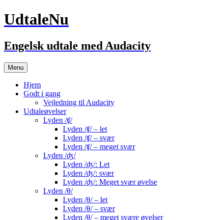
UdtaleNu
Engelsk udtale med Audacity
Hop
Menu
til
indhold
Hjem
Godt i gang
Vejledning til Audacity
Udtaleøvelser
Lyden /ʧ/
Lyden /ʧ/ – let
Lyden /ʧ/ – svær
Lyden /ʧ/ – meget svær
Lyden /ʤ/
Lyden /ʤ/: Let
Lyden /ʤ/: svær
Lyden /ʤ/: Meget svær øvelse
Lyden /θ/
Lyden /θ/ – let
Lyden /θ/ – svær
Lyden /θ/ – meget svære øvelser