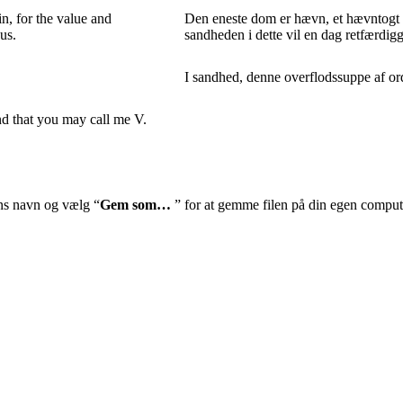
in, for the value and
Den eneste dom er hævn, et hævntogt 
us.
sandheden i dette vil en dag retfærdi
I sandhed, denne overflodssuppe af ord
nd that you may call me V.
ens navn og vælg “
Gem som…
” for at gemme filen på din egen comput