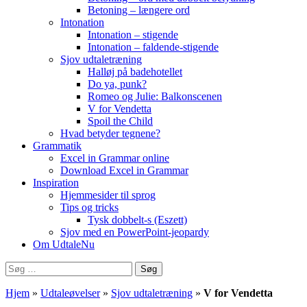
Betoning – længere ord
Intonation
Intonation – stigende
Intonation – faldende-stigende
Sjov udtaletræning
Halløj på badehotellet
Do ya, punk?
Romeo og Julie: Balkonscenen
V for Vendetta
Spoil the Child
Hvad betyder tegnene?
Grammatik
Excel in Grammar online
Download Excel in Grammar
Inspiration
Hjemmesider til sprog
Tips og tricks
Tysk dobbelt-s (Eszett)
Sjov med en PowerPoint-jeopardy
Om UdtaleNu
Søg
efter:
Hjem
»
Udtaleøvelser
»
Sjov udtaletræning
»
V for Vendetta