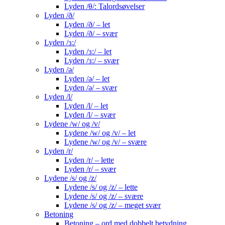
Lyden /θ/: Talordsøvelser
Lyden /ð/
Lyden /ð/ – let
Lyden /ð/ – svær
Lyden /ɜ:/
Lyden /ɜ:/ – let
Lyden /ɜ:/ – svær
Lyden /ə/
Lyden /ə/ – let
Lyden /ə/ – svær
Lyden /l/
Lyden /l/ – let
Lyden /l/ – svær
Lydene /w/ og /v/
Lydene /w/ og /v/ – let
Lydene /w/ og /v/ – svære
Lyden /r/
Lyden /r/ – lette
Lyden /r/ – svær
Lydene /s/ og /z/
Lydene /s/ og /z/ – lette
Lydene /s/ og /z/ – svære
Lydene /s/ og /z/ – meget svær
Betoning
Betoning – ord med dobbelt betydning