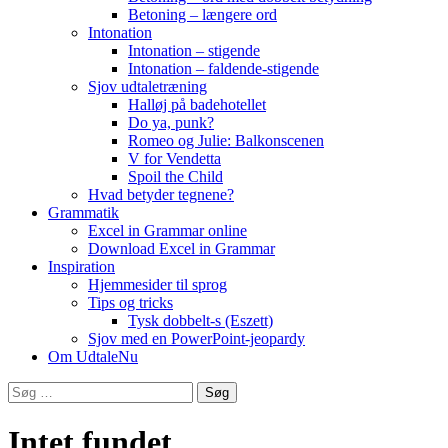
Betoning – længere ord
Intonation
Intonation – stigende
Intonation – faldende-stigende
Sjov udtaletræning
Halløj på badehotellet
Do ya, punk?
Romeo og Julie: Balkonscenen
V for Vendetta
Spoil the Child
Hvad betyder tegnene?
Grammatik
Excel in Grammar online
Download Excel in Grammar
Inspiration
Hjemmesider til sprog
Tips og tricks
Tysk dobbelt-s (Eszett)
Sjov med en PowerPoint-jeopardy
Om UdtaleNu
Søg
efter:
Intet fundet