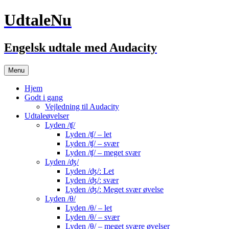
UdtaleNu
Engelsk udtale med Audacity
Hop
Menu
til
indhold
Hjem
Godt i gang
Vejledning til Audacity
Udtaleøvelser
Lyden /ʧ/
Lyden /ʧ/ – let
Lyden /ʧ/ – svær
Lyden /ʧ/ – meget svær
Lyden /ʤ/
Lyden /ʤ/: Let
Lyden /ʤ/: svær
Lyden /ʤ/: Meget svær øvelse
Lyden /θ/
Lyden /θ/ – let
Lyden /θ/ – svær
Lyden /θ/ – meget svære øvelser