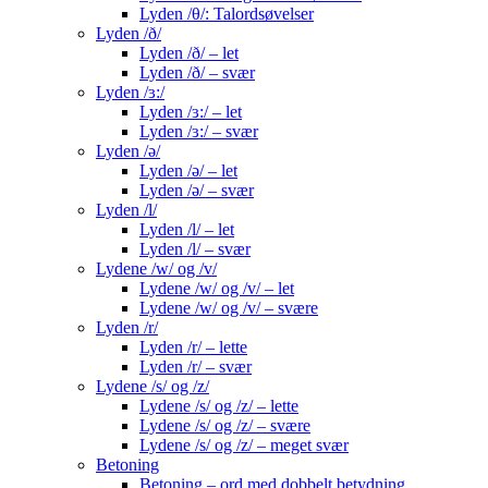
Lyden /θ/: Talordsøvelser
Lyden /ð/
Lyden /ð/ – let
Lyden /ð/ – svær
Lyden /ɜ:/
Lyden /ɜ:/ – let
Lyden /ɜ:/ – svær
Lyden /ə/
Lyden /ə/ – let
Lyden /ə/ – svær
Lyden /l/
Lyden /l/ – let
Lyden /l/ – svær
Lydene /w/ og /v/
Lydene /w/ og /v/ – let
Lydene /w/ og /v/ – svære
Lyden /r/
Lyden /r/ – lette
Lyden /r/ – svær
Lydene /s/ og /z/
Lydene /s/ og /z/ – lette
Lydene /s/ og /z/ – svære
Lydene /s/ og /z/ – meget svær
Betoning
Betoning – ord med dobbelt betydning