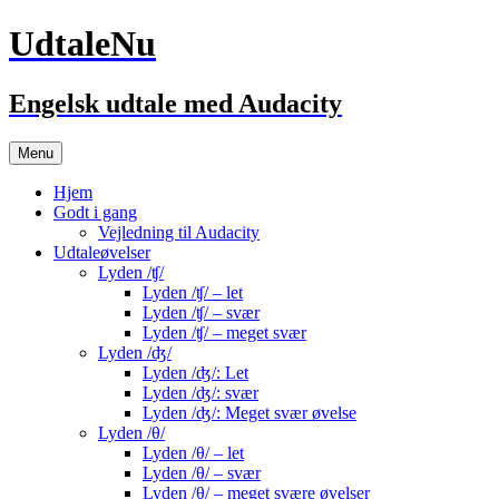
UdtaleNu
Engelsk udtale med Audacity
Hop
Menu
til
indhold
Hjem
Godt i gang
Vejledning til Audacity
Udtaleøvelser
Lyden /ʧ/
Lyden /ʧ/ – let
Lyden /ʧ/ – svær
Lyden /ʧ/ – meget svær
Lyden /ʤ/
Lyden /ʤ/: Let
Lyden /ʤ/: svær
Lyden /ʤ/: Meget svær øvelse
Lyden /θ/
Lyden /θ/ – let
Lyden /θ/ – svær
Lyden /θ/ – meget svære øvelser