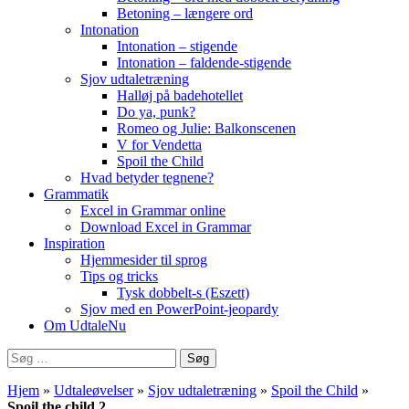
Betoning – længere ord
Intonation
Intonation – stigende
Intonation – faldende-stigende
Sjov udtaletræning
Halløj på badehotellet
Do ya, punk?
Romeo og Julie: Balkonscenen
V for Vendetta
Spoil the Child
Hvad betyder tegnene?
Grammatik
Excel in Grammar online
Download Excel in Grammar
Inspiration
Hjemmesider til sprog
Tips og tricks
Tysk dobbelt-s (Eszett)
Sjov med en PowerPoint-jeopardy
Om UdtaleNu
Søg
efter:
Hjem
»
Udtaleøvelser
»
Sjov udtaletræning
»
Spoil the Child
»
Spoil the child 2