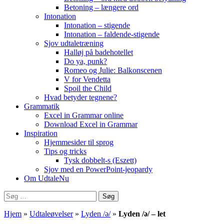
Betoning – længere ord
Intonation
Intonation – stigende
Intonation – faldende-stigende
Sjov udtaletræning
Halløj på badehotellet
Do ya, punk?
Romeo og Julie: Balkonscenen
V for Vendetta
Spoil the Child
Hvad betyder tegnene?
Grammatik
Excel in Grammar online
Download Excel in Grammar
Inspiration
Hjemmesider til sprog
Tips og tricks
Tysk dobbelt-s (Eszett)
Sjov med en PowerPoint-jeopardy
Om UdtaleNu
Søg
efter:
Hjem
»
Udtaleøvelser
»
Lyden /ə/
»
Lyden /ə/ – let