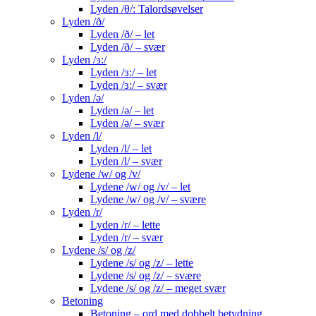
Lyden /θ/: Talordsøvelser
Lyden /ð/
Lyden /ð/ – let
Lyden /ð/ – svær
Lyden /ɜ:/
Lyden /ɜ:/ – let
Lyden /ɜ:/ – svær
Lyden /ə/
Lyden /ə/ – let
Lyden /ə/ – svær
Lyden /l/
Lyden /l/ – let
Lyden /l/ – svær
Lydene /w/ og /v/
Lydene /w/ og /v/ – let
Lydene /w/ og /v/ – svære
Lyden /r/
Lyden /r/ – lette
Lyden /r/ – svær
Lydene /s/ og /z/
Lydene /s/ og /z/ – lette
Lydene /s/ og /z/ – svære
Lydene /s/ og /z/ – meget svær
Betoning
Betoning – ord med dobbelt betydning