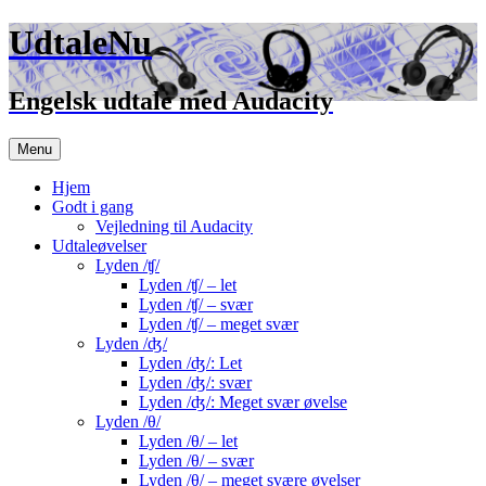
UdtaleNu
Engelsk udtale med Audacity
Hop
Menu
til
indhold
Hjem
Godt i gang
Vejledning til Audacity
Udtaleøvelser
Lyden /ʧ/
Lyden /ʧ/ – let
Lyden /ʧ/ – svær
Lyden /ʧ/ – meget svær
Lyden /ʤ/
Lyden /ʤ/: Let
Lyden /ʤ/: svær
Lyden /ʤ/: Meget svær øvelse
Lyden /θ/
Lyden /θ/ – let
Lyden /θ/ – svær
Lyden /θ/ – meget svære øvelser