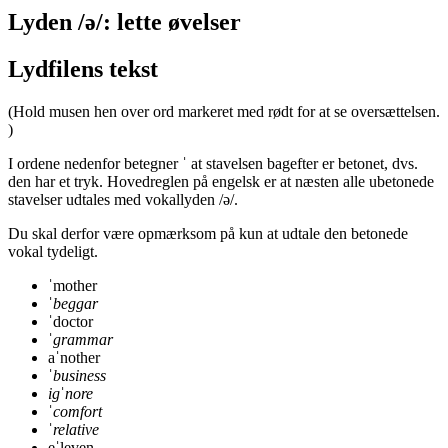
Lyden /ə/: lette øvelser
Lydfilens tekst
(Hold musen hen over ord markeret med rødt for at se oversættelsen.
)
I ordene nedenfor betegner ˈ at stavelsen bagefter er betonet, dvs.
den har et tryk. Hovedreglen på engelsk er at næsten alle ubetonede
stavelser udtales med vokallyden /ə/.
Du skal derfor være opmærksom på kun at udtale den betonede
vokal tydeligt.
ˈmother
ˈ
beggar
ˈdoctor
ˈ
grammar
aˈnother
ˈ
business
igˈnore
ˈ
comfort
ˈ
relative
eˈleven