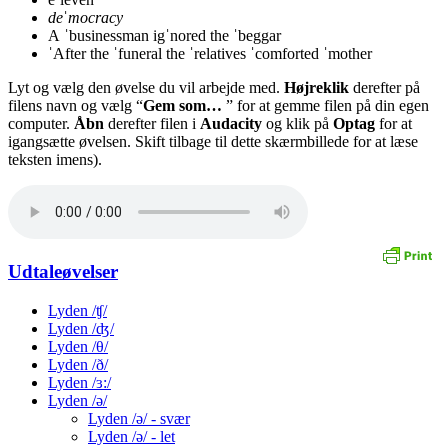
deˈmocracy
A ˈbusinessman igˈnored the ˈbeggar
ˈAfter the ˈfuneral the ˈrelatives ˈcomforted ˈmother
Lyt og vælg den øvelse du vil arbejde med.
Højreklik
derefter på
filens navn og vælg “
Gem som…
” for at gemme filen på din egen
computer.
Åbn
derefter filen i
Audacity
og klik på
Optag
for at
igangsætte øvelsen. Skift tilbage til dette skærmbillede for at læse
teksten imens).
Udtaleøvelser
Lyden /ʧ/
Lyden /ʤ/
Lyden /θ/
Lyden /ð/
Lyden /ɜ:/
Lyden /ə/
Lyden /ə/ - svær
Lyden /ə/ - let