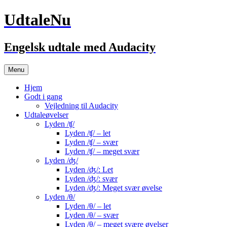
UdtaleNu
Engelsk udtale med Audacity
Hop
Menu
til
indhold
Hjem
Godt i gang
Vejledning til Audacity
Udtaleøvelser
Lyden /ʧ/
Lyden /ʧ/ – let
Lyden /ʧ/ – svær
Lyden /ʧ/ – meget svær
Lyden /ʤ/
Lyden /ʤ/: Let
Lyden /ʤ/: svær
Lyden /ʤ/: Meget svær øvelse
Lyden /θ/
Lyden /θ/ – let
Lyden /θ/ – svær
Lyden /θ/ – meget svære øvelser