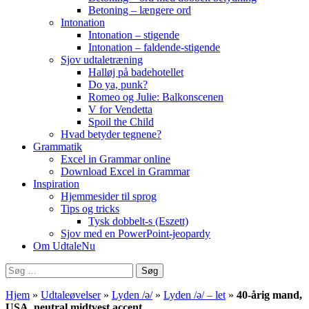
Betoning – længere ord
Intonation
Intonation – stigende
Intonation – faldende-stigende
Sjov udtaletræning
Halløj på badehotellet
Do ya, punk?
Romeo og Julie: Balkonscenen
V for Vendetta
Spoil the Child
Hvad betyder tegnene?
Grammatik
Excel in Grammar online
Download Excel in Grammar
Inspiration
Hjemmesider til sprog
Tips og tricks
Tysk dobbelt-s (Eszett)
Sjov med en PowerPoint-jeopardy
Om UdtaleNu
Søg
efter:
Hjem
»
Udtaleøvelser
»
Lyden /ə/
»
Lyden /ə/ – let
»
40-årig mand,
USA, neutral midtvest accent.