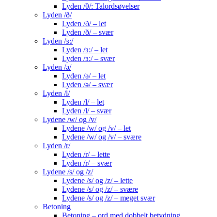
Lyden /θ/: Talordsøvelser
Lyden /ð/
Lyden /ð/ – let
Lyden /ð/ – svær
Lyden /ɜ:/
Lyden /ɜ:/ – let
Lyden /ɜ:/ – svær
Lyden /ə/
Lyden /ə/ – let
Lyden /ə/ – svær
Lyden /l/
Lyden /l/ – let
Lyden /l/ – svær
Lydene /w/ og /v/
Lydene /w/ og /v/ – let
Lydene /w/ og /v/ – svære
Lyden /r/
Lyden /r/ – lette
Lyden /r/ – svær
Lydene /s/ og /z/
Lydene /s/ og /z/ – lette
Lydene /s/ og /z/ – svære
Lydene /s/ og /z/ – meget svær
Betoning
Betoning – ord med dobbelt betydning