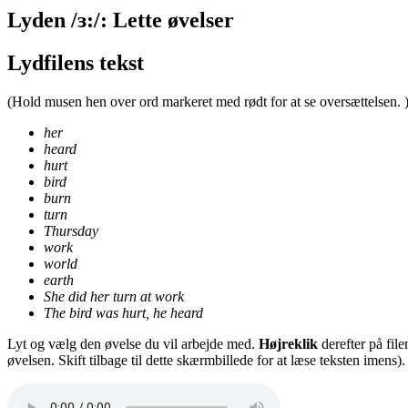
Lyden /ɜ:/: Lette øvelser
Lydfilens tekst
(Hold musen hen over ord markeret med rødt for at se oversættelsen. 
her
heard
hurt
bird
burn
turn
Thursday
work
world
earth
She did her turn at work
T
he bird was hurt, he heard
Lyt og vælg den øvelse du vil arbejde med.
Højreklik
derefter på fil
øvelsen. Skift tilbage til dette skærmbillede for at læse teksten imens).