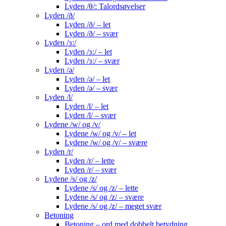
Lyden /θ/: Talordsøvelser
Lyden /ð/
Lyden /ð/ – let
Lyden /ð/ – svær
Lyden /ɜ:/
Lyden /ɜ:/ – let
Lyden /ɜ:/ – svær
Lyden /ə/
Lyden /ə/ – let
Lyden /ə/ – svær
Lyden /l/
Lyden /l/ – let
Lyden /l/ – svær
Lydene /w/ og /v/
Lydene /w/ og /v/ – let
Lydene /w/ og /v/ – svære
Lyden /r/
Lyden /r/ – lette
Lyden /r/ – svær
Lydene /s/ og /z/
Lydene /s/ og /z/ – lette
Lydene /s/ og /z/ – svære
Lydene /s/ og /z/ – meget svær
Betoning
Betoning – ord med dobbelt betydning