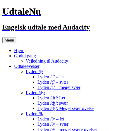
UdtaleNu
Engelsk udtale med Audacity
Hop
Menu
til
indhold
Hjem
Godt i gang
Vejledning til Audacity
Udtaleøvelser
Lyden /ʧ/
Lyden /ʧ/ – let
Lyden /ʧ/ – svær
Lyden /ʧ/ – meget svær
Lyden /ʤ/
Lyden /ʤ/: Let
Lyden /ʤ/: svær
Lyden /ʤ/: Meget svær øvelse
Lyden /θ/
Lyden /θ/ – let
Lyden /θ/ – svær
Lyden /θ/ – meget svære øvelser