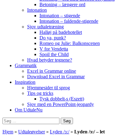
Betoning – længere ord
Intonation
Intonation – stigende
Intonation – faldende-stigende
Sjov udtaletræning
Halløj på badehotellet
Do ya, punk?
Romeo og Julie: Balkonscenen
V for Vendetta
Spoil the Child
Hvad betyder tegnene?
Grammatik
Excel in Grammar online
Download Excel in Grammar
Inspiration
Hjemmesider til sprog
Tips og tricks
Tysk dobbelt-s (Eszett)
Sjov med en PowerPoint-jeopardy
Om UdtaleNu
Søg
efter:
Hjem
»
Udtaleøvelser
»
Lyden /ɜ:/
»
Lyden /ɜ:/ – let