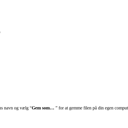
)
ens navn og vælg “
Gem som…
” for at gemme filen på din egen comput