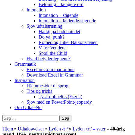
Betoning – længere ord
Intonation
Intonation – stigende
Intonation – faldende-stigende
Sjov udtaletræning
Halløj på badehotellet
Do ya, punk?
Romeo og Julie: Balkonscenen
V for Vendetta
Spoil the Child
Hvad betyder tegnene?
Grammatik
Excel in Grammar online
Download Excel in Grammar
Inspiration
Hjemmesider til sprog
Tips og tricks
Tysk dobbelt-s (Eszett)
Sjov med en PowerPoint-jeopardy
Om UdtaleNu
Søg
efter:
Hjem
»
Udtaleøvelser
»
Lyden /ɜ:/
»
Lyden /ɜ:/ – svær
»
40-årig
mand, USA, neutral midtvest accent.