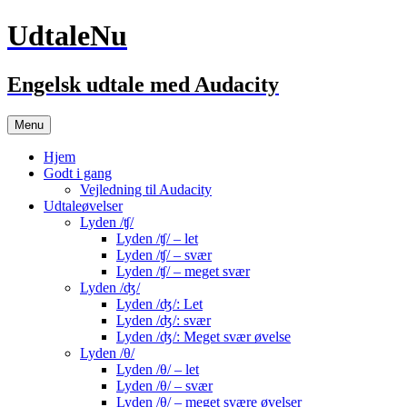
UdtaleNu
Engelsk udtale med Audacity
Hop
Menu
til
indhold
Hjem
Godt i gang
Vejledning til Audacity
Udtaleøvelser
Lyden /ʧ/
Lyden /ʧ/ – let
Lyden /ʧ/ – svær
Lyden /ʧ/ – meget svær
Lyden /ʤ/
Lyden /ʤ/: Let
Lyden /ʤ/: svær
Lyden /ʤ/: Meget svær øvelse
Lyden /θ/
Lyden /θ/ – let
Lyden /θ/ – svær
Lyden /θ/ – meget svære øvelser