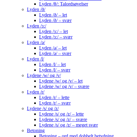
Lyden /θ/: Talordsøvelser
Lyden /ð/
Lyden /ð/ – let
Lyden /ð/ – svær
Lyden /ɜ:/
Lyden /ɜ:/ – let
Lyden /ɜ:/ – svær
Lyden /ə/
Lyden /ə/ – let
Lyden /ə/ – svær
Lyden /l/
Lyden /l/ – let
Lyden /l/ – svær
Lydene /w/ og /v/
Lydene /w/ og /v/ – let
Lydene /w/ og /v/ – svære
Lyden /r/
Lyden /r/ – lette
Lyden /r/ – svær
Lydene /s/ og /z/
Lydene /s/ og /z/ – lette
Lydene /s/ og /z/ – svære
Lydene /s/ og /z/ – meget svær
Betoning
Betoning – ord med dobbelt betydning