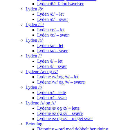
Lyden /θ/: Talordsøvelser
Lyden /ð/
Lyden /ð/ – let
Lyden /ð/ – svær
Lyden /ɜ:/
Lyden /ɜ:/ – let
Lyden /ɜ:/ – svær
Lyden /ə/
Lyden /ə/ – let
Lyden /ə/ – svær
Lyden /l/
Lyden /l/ – let
Lyden /l/ – svær
Lydene /w/ og /v/
Lydene /w/ og /v/ – let
Lydene /w/ og /v/ – svære
Lyden /r/
Lyden /r/ – lette
Lyden /r/ – svær
Lydene /s/ og /z/
Lydene /s/ og /z/ – lette
Lydene /s/ og /z/ – svære
Lydene /s/ og /z/ – meget svær
Betoning
Betoning – ord med dobbelt betydning