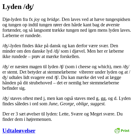
Lyden /ʤ/
Djø-lyden fra fx
joy
og
bridge
. Den laves ved at hæve tungespidsen
og tungen op indtil tungen rører den hårde kant bag de øverste
fortænder, og så langsomt trække tungen ned igen mens lyden laves.
Læberne er rundede.
/ʤ/-lyden findes ikke på dansk og kan derfor være svær. Den
minder om den danske lyd /dj/ som i djævel. Men her er læberne
ikke rundede – prøv at mærke forskellen.
/ʤ/ er næsten magen til lyden /ʧ/ (som i cheese og which), men /ʤ/
er stemt. Det betyder at stemmelæberne vibrerer under lyden og at /
ʤ/ udtales lidt svagere end /ʧ/. Du kan mærke det ved at lægge
hånden på dit strubehoved – det er nemlig her stemmelæberne
befinder sig.
/ʤ/ staves oftest med j, men kan også staves med g, gg, og d. Lyden
findes således i ord som
June
,
George, oblige, suggest.
Der er 3 sæt øvelser til lyden: Lette, Svære og Meget svære. Du
finder dem i højremenuen.
Udtaleøvelser