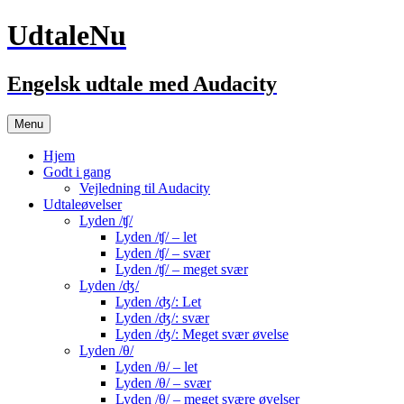
UdtaleNu
Engelsk udtale med Audacity
Hop
Menu
til
indhold
Hjem
Godt i gang
Vejledning til Audacity
Udtaleøvelser
Lyden /ʧ/
Lyden /ʧ/ – let
Lyden /ʧ/ – svær
Lyden /ʧ/ – meget svær
Lyden /ʤ/
Lyden /ʤ/: Let
Lyden /ʤ/: svær
Lyden /ʤ/: Meget svær øvelse
Lyden /θ/
Lyden /θ/ – let
Lyden /θ/ – svær
Lyden /θ/ – meget svære øvelser