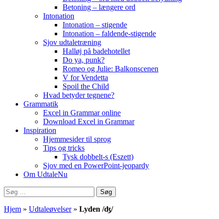
Betoning – længere ord
Intonation
Intonation – stigende
Intonation – faldende-stigende
Sjov udtaletræning
Halløj på badehotellet
Do ya, punk?
Romeo og Julie: Balkonscenen
V for Vendetta
Spoil the Child
Hvad betyder tegnene?
Grammatik
Excel in Grammar online
Download Excel in Grammar
Inspiration
Hjemmesider til sprog
Tips og tricks
Tysk dobbelt-s (Eszett)
Sjov med en PowerPoint-jeopardy
Om UdtaleNu
Søg
efter:
Hjem
»
Udtaleøvelser
»
Lyden /ʤ/