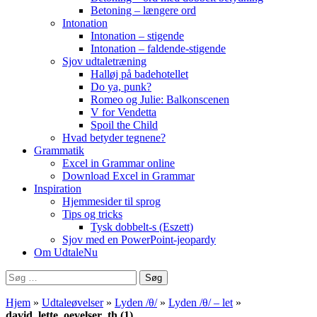
Betoning – længere ord
Intonation
Intonation – stigende
Intonation – faldende-stigende
Sjov udtaletræning
Halløj på badehotellet
Do ya, punk?
Romeo og Julie: Balkonscenen
V for Vendetta
Spoil the Child
Hvad betyder tegnene?
Grammatik
Excel in Grammar online
Download Excel in Grammar
Inspiration
Hjemmesider til sprog
Tips og tricks
Tysk dobbelt-s (Eszett)
Sjov med en PowerPoint-jeopardy
Om UdtaleNu
Søg
efter:
Hjem
»
Udtaleøvelser
»
Lyden /θ/
»
Lyden /θ/ – let
»
david_lette_oevelser_th (1)