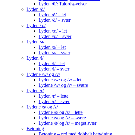
Lyden /θ/: Talordsøvelser
Lyden /ð/
Lyden /ð/ – let
Lyden /ð/ – svær
Lyden /ɜ:/
Lyden /ɜ:/ – let
Lyden /ɜ:/ – svær
Lyden /ə/
Lyden /ə/ – let
Lyden /ə/ – svær
Lyden /l/
Lyden /l/ – let
Lyden /l/ – svær
Lydene /w/ og /v/
Lydene /w/ og /v/ – let
Lydene /w/ og /v/ – svære
Lyden /r/
Lyden /r/ – lette
Lyden /r/ – svær
Lydene /s/ og /z/
Lydene /s/ og /z/ – lette
Lydene /s/ og /z/ – svære
Lydene /s/ og /z/ – meget svær
Betoning
Betoning – ord med dobbelt betydning