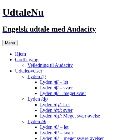
UdtaleNu
Engelsk udtale med Audacity
Hop
Menu
til
indhold
Hjem
Godt i gang
Vejledning til Audacity
Udtaleøvelser
Lyden /ʧ/
Lyden /ʧ/ – let
Lyden /ʧ/ – svær
Lyden /ʧ/ – meget svær
Lyden /ʤ/
Lyden /ʤ/: Let
Lyden /ʤ/: svær
Lyden /ʤ/: Meget svær øvelse
Lyden /θ/
Lyden /θ/ – let
Lyden /θ/ – svær
Lyden /θ/ – meget svære øvelser