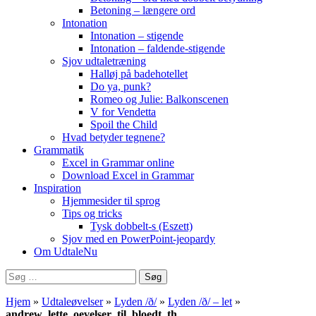
Betoning – længere ord
Intonation
Intonation – stigende
Intonation – faldende-stigende
Sjov udtaletræning
Halløj på badehotellet
Do ya, punk?
Romeo og Julie: Balkonscenen
V for Vendetta
Spoil the Child
Hvad betyder tegnene?
Grammatik
Excel in Grammar online
Download Excel in Grammar
Inspiration
Hjemmesider til sprog
Tips og tricks
Tysk dobbelt-s (Eszett)
Sjov med en PowerPoint-jeopardy
Om UdtaleNu
Søg
efter:
Hjem
»
Udtaleøvelser
»
Lyden /ð/
»
Lyden /ð/ – let
»
andrew_lette_oevelser_til_bloedt_th