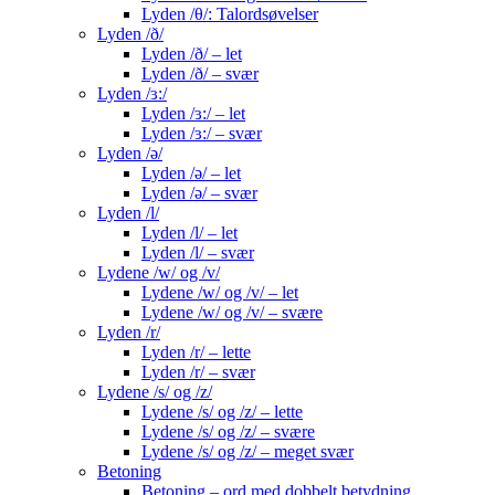
Lyden /θ/: Talordsøvelser
Lyden /ð/
Lyden /ð/ – let
Lyden /ð/ – svær
Lyden /ɜ:/
Lyden /ɜ:/ – let
Lyden /ɜ:/ – svær
Lyden /ə/
Lyden /ə/ – let
Lyden /ə/ – svær
Lyden /l/
Lyden /l/ – let
Lyden /l/ – svær
Lydene /w/ og /v/
Lydene /w/ og /v/ – let
Lydene /w/ og /v/ – svære
Lyden /r/
Lyden /r/ – lette
Lyden /r/ – svær
Lydene /s/ og /z/
Lydene /s/ og /z/ – lette
Lydene /s/ og /z/ – svære
Lydene /s/ og /z/ – meget svær
Betoning
Betoning – ord med dobbelt betydning