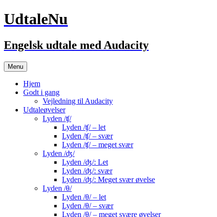
UdtaleNu
Engelsk udtale med Audacity
Hop
Menu
til
indhold
Hjem
Godt i gang
Vejledning til Audacity
Udtaleøvelser
Lyden /ʧ/
Lyden /ʧ/ – let
Lyden /ʧ/ – svær
Lyden /ʧ/ – meget svær
Lyden /ʤ/
Lyden /ʤ/: Let
Lyden /ʤ/: svær
Lyden /ʤ/: Meget svær øvelse
Lyden /θ/
Lyden /θ/ – let
Lyden /θ/ – svær
Lyden /θ/ – meget svære øvelser