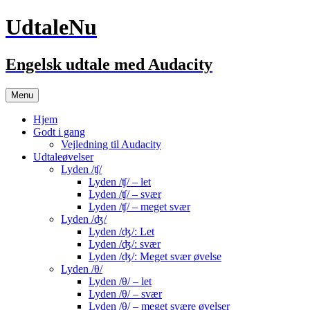
UdtaleNu
Engelsk udtale med Audacity
Hop
Menu
til
indhold
Hjem
Godt i gang
Vejledning til Audacity
Udtaleøvelser
Lyden /ʧ/
Lyden /ʧ/ – let
Lyden /ʧ/ – svær
Lyden /ʧ/ – meget svær
Lyden /ʤ/
Lyden /ʤ/: Let
Lyden /ʤ/: svær
Lyden /ʤ/: Meget svær øvelse
Lyden /θ/
Lyden /θ/ – let
Lyden /θ/ – svær
Lyden /θ/ – meget svære øvelser