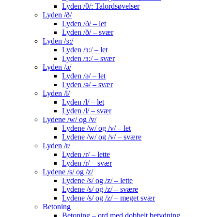
Lyden /θ/: Talordsøvelser
Lyden /ð/
Lyden /ð/ – let
Lyden /ð/ – svær
Lyden /ɜ:/
Lyden /ɜ:/ – let
Lyden /ɜ:/ – svær
Lyden /ə/
Lyden /ə/ – let
Lyden /ə/ – svær
Lyden /l/
Lyden /l/ – let
Lyden /l/ – svær
Lydene /w/ og /v/
Lydene /w/ og /v/ – let
Lydene /w/ og /v/ – svære
Lyden /r/
Lyden /r/ – lette
Lyden /r/ – svær
Lydene /s/ og /z/
Lydene /s/ og /z/ – lette
Lydene /s/ og /z/ – svære
Lydene /s/ og /z/ – meget svær
Betoning
Betoning – ord med dobbelt betydning