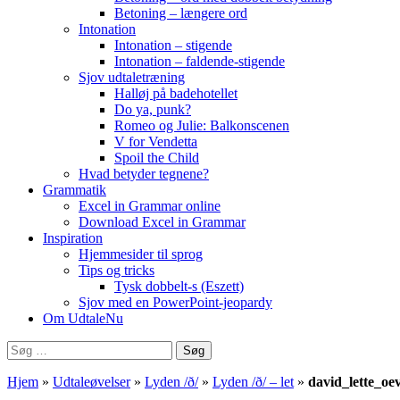
Betoning – længere ord
Intonation
Intonation – stigende
Intonation – faldende-stigende
Sjov udtaletræning
Halløj på badehotellet
Do ya, punk?
Romeo og Julie: Balkonscenen
V for Vendetta
Spoil the Child
Hvad betyder tegnene?
Grammatik
Excel in Grammar online
Download Excel in Grammar
Inspiration
Hjemmesider til sprog
Tips og tricks
Tysk dobbelt-s (Eszett)
Sjov med en PowerPoint-jeopardy
Om UdtaleNu
Søg
efter:
Hjem
»
Udtaleøvelser
»
Lyden /ð/
»
Lyden /ð/ – let
»
david_lette_oe