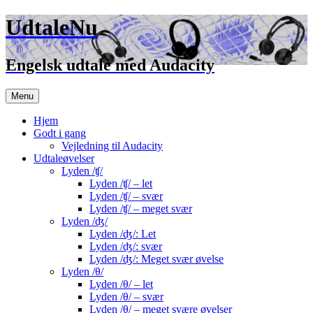
UdtaleNu
Engelsk udtale med Audacity
Hop
Menu
til
indhold
Hjem
Godt i gang
Vejledning til Audacity
Udtaleøvelser
Lyden /ʧ/
Lyden /ʧ/ – let
Lyden /ʧ/ – svær
Lyden /ʧ/ – meget svær
Lyden /ʤ/
Lyden /ʤ/: Let
Lyden /ʤ/: svær
Lyden /ʤ/: Meget svær øvelse
Lyden /θ/
Lyden /θ/ – let
Lyden /θ/ – svær
Lyden /θ/ – meget svære øvelser