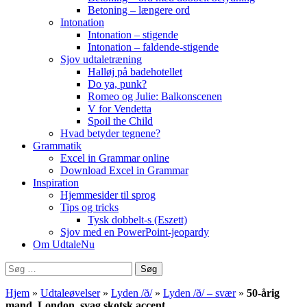
Betoning – længere ord
Intonation
Intonation – stigende
Intonation – faldende-stigende
Sjov udtaletræning
Halløj på badehotellet
Do ya, punk?
Romeo og Julie: Balkonscenen
V for Vendetta
Spoil the Child
Hvad betyder tegnene?
Grammatik
Excel in Grammar online
Download Excel in Grammar
Inspiration
Hjemmesider til sprog
Tips og tricks
Tysk dobbelt-s (Eszett)
Sjov med en PowerPoint-jeopardy
Om UdtaleNu
Søg
efter:
Hjem
»
Udtaleøvelser
»
Lyden /ð/
»
Lyden /ð/ – svær
»
50-årig
mand, London, svag skotsk accent