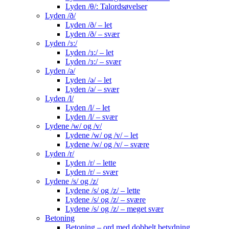
Lyden /θ/: Talordsøvelser
Lyden /ð/
Lyden /ð/ – let
Lyden /ð/ – svær
Lyden /ɜ:/
Lyden /ɜ:/ – let
Lyden /ɜ:/ – svær
Lyden /ə/
Lyden /ə/ – let
Lyden /ə/ – svær
Lyden /l/
Lyden /l/ – let
Lyden /l/ – svær
Lydene /w/ og /v/
Lydene /w/ og /v/ – let
Lydene /w/ og /v/ – svære
Lyden /r/
Lyden /r/ – lette
Lyden /r/ – svær
Lydene /s/ og /z/
Lydene /s/ og /z/ – lette
Lydene /s/ og /z/ – svære
Lydene /s/ og /z/ – meget svær
Betoning
Betoning – ord med dobbelt betydning