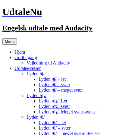
UdtaleNu
Engelsk udtale med Audacity
Hop
Menu
til
indhold
Hjem
Godt i gang
Vejledning til Audacity
Udtaleøvelser
Lyden /ʧ/
Lyden /ʧ/ – let
Lyden /ʧ/ – svær
Lyden /ʧ/ – meget svær
Lyden /ʤ/
Lyden /ʤ/: Let
Lyden /ʤ/: svær
Lyden /ʤ/: Meget svær øvelse
Lyden /θ/
Lyden /θ/ – let
Lyden /θ/ – svær
Lyden /θ/ – meget svære øvelser