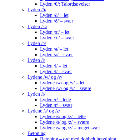
Lyden /θ/: Talordsøvelser
Lyden /ð/
Lyden /ð/ – let
Lyden /ð/ – svær
Lyden /ɜ:/
Lyden /ɜ:/ – let
Lyden /ɜ:/ – svær
Lyden /ə/
Lyden /ə/ – let
Lyden /ə/ – svær
Lyden /l/
Lyden /l/ – let
Lyden /l/ – svær
Lydene /w/ og /v/
Lydene /w/ og /v/ – let
Lydene /w/ og /v/ – svære
Lyden /r/
Lyden /r/ – lette
Lyden /r/ – svær
Lydene /s/ og /z/
Lydene /s/ og /z/ – lette
Lydene /s/ og /z/ – svære
Lydene /s/ og /z/ – meget svær
Betoning
Betoning – ord med dobbelt betydning