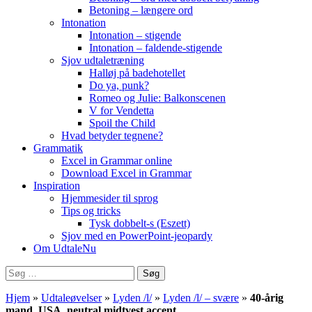
Betoning – længere ord
Intonation
Intonation – stigende
Intonation – faldende-stigende
Sjov udtaletræning
Halløj på badehotellet
Do ya, punk?
Romeo og Julie: Balkonscenen
V for Vendetta
Spoil the Child
Hvad betyder tegnene?
Grammatik
Excel in Grammar online
Download Excel in Grammar
Inspiration
Hjemmesider til sprog
Tips og tricks
Tysk dobbelt-s (Eszett)
Sjov med en PowerPoint-jeopardy
Om UdtaleNu
Søg
efter:
Hjem
»
Udtaleøvelser
»
Lyden /l/
»
Lyden /l/ – svære
»
40-årig
mand, USA, neutral midtvest accent.