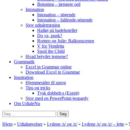
Betoning – længere ord
Intonation
Intonation – stigende
Intonation – faldende-stigende
Sjov udtaletræning
Halløj på badehotellet
Do ya, punk?
Romeo og Julie: Balkonscenen
V for Vendetta
Spoil the Child
Hvad betyder tegnene?
Grammatik
Excel in Grammar online
Download Excel in Grammar
Inspiration
Hjemmesider til sprog
Tips og tricks
Tysk dobbelt-s (Eszett)
Sjov med en PowerPoint-jeopardy
Om UdtaleNu
Søg
efter:
Hjem
»
Udtaleøvelser
»
Lydene /s/ og /z/
»
Lydene /s/ og /z/ – lette
»