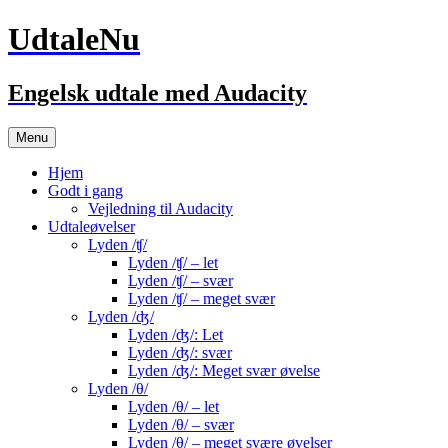
UdtaleNu
Engelsk udtale med Audacity
Hop
Menu
til
indhold
Hjem
Godt i gang
Vejledning til Audacity
Udtaleøvelser
Lyden /ʧ/
Lyden /ʧ/ – let
Lyden /ʧ/ – svær
Lyden /ʧ/ – meget svær
Lyden /ʤ/
Lyden /ʤ/: Let
Lyden /ʤ/: svær
Lyden /ʤ/: Meget svær øvelse
Lyden /θ/
Lyden /θ/ – let
Lyden /θ/ – svær
Lyden /θ/ – meget svære øvelser