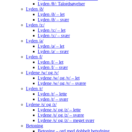
Lyden /θ/: Talordsøvelser
Lyden /ð/
Lyden /ð/ – let
Lyden /ð/ – svær
Lyden /ɜ:/
Lyden /ɜ:/ – let
Lyden /ɜ:/ – svær
Lyden /ə/
Lyden /ə/ – let
Lyden /ə/ – svær
Lyden /l/
Lyden /l/ – let
Lyden /l/ – svær
Lydene /w/ og /v/
Lydene /w/ og /v/ – let
Lydene /w/ og /v/ – svære
Lyden /r/
Lyden /r/ – lette
Lyden /r/ – svær
Lydene /s/ og /z/
Lydene /s/ og /z/ – lette
Lydene /s/ og /z/ – svære
Lydene /s/ og /z/ – meget svær
Betoning
Betoning – ord med dobbelt betydning