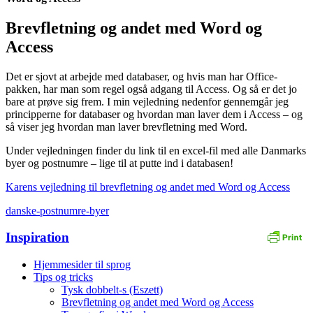
Brevfletning og andet med Word og
Access
Det er sjovt at arbejde med databaser, og hvis man har Office-
pakken, har man som regel også adgang til Access. Og så er det jo
bare at prøve sig frem. I min vejledning nedenfor gennemgår jeg
principperne for databaser og hvordan man laver dem i Access – og
så viser jeg hvordan man laver brevfletning med Word.
Under vejledningen finder du link til en excel-fil med alle Danmarks
byer og postnumre – lige til at putte ind i databasen!
Karens vejledning til brevfletning og andet med Word og Access
danske-postnumre-byer
Inspiration
Hjemmesider til sprog
Tips og tricks
Tysk dobbelt-s (Eszett)
Brevfletning og andet med Word og Access