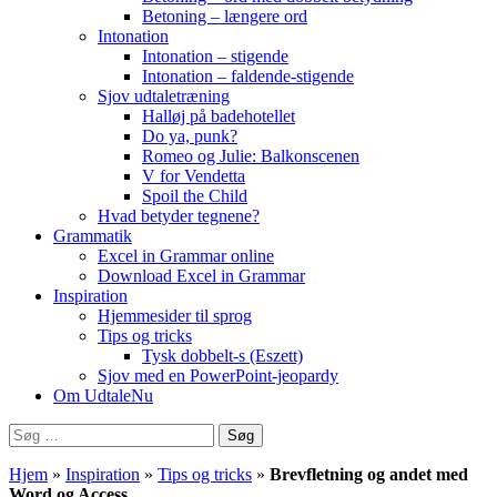
Betoning – længere ord
Intonation
Intonation – stigende
Intonation – faldende-stigende
Sjov udtaletræning
Halløj på badehotellet
Do ya, punk?
Romeo og Julie: Balkonscenen
V for Vendetta
Spoil the Child
Hvad betyder tegnene?
Grammatik
Excel in Grammar online
Download Excel in Grammar
Inspiration
Hjemmesider til sprog
Tips og tricks
Tysk dobbelt-s (Eszett)
Sjov med en PowerPoint-jeopardy
Om UdtaleNu
Søg
efter:
Hjem
»
Inspiration
»
Tips og tricks
»
Brevfletning og andet med
Word og Access