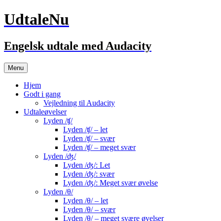
UdtaleNu
Engelsk udtale med Audacity
Hop
Menu
til
indhold
Hjem
Godt i gang
Vejledning til Audacity
Udtaleøvelser
Lyden /ʧ/
Lyden /ʧ/ – let
Lyden /ʧ/ – svær
Lyden /ʧ/ – meget svær
Lyden /ʤ/
Lyden /ʤ/: Let
Lyden /ʤ/: svær
Lyden /ʤ/: Meget svær øvelse
Lyden /θ/
Lyden /θ/ – let
Lyden /θ/ – svær
Lyden /θ/ – meget svære øvelser