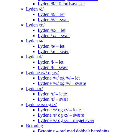
Lyden /θ/: Talordsøvelser
Lyden /ð/
Lyden /ð/ – let
Lyden /ð/ – svær
Lyden /ɜ:/
Lyden /ɜ:/ – let
Lyden /ɜ:/ – svær
Lyden /ə/
Lyden /ə/ – let
Lyden /ə/ – svær
Lyden /l/
Lyden /l/ – let
Lyden /l/ – svær
Lydene /w/ og /v/
Lydene /w/ og /v/ – let
Lydene /w/ og /v/ – svære
Lyden /r/
Lyden /r/ – lette
Lyden /r/ – svær
Lydene /s/ og /z/
Lydene /s/ og /z/ – lette
Lydene /s/ og /z/ – svære
Lydene /s/ og /z/ – meget svær
Betoning
Betoning – ord med dobbelt betydning