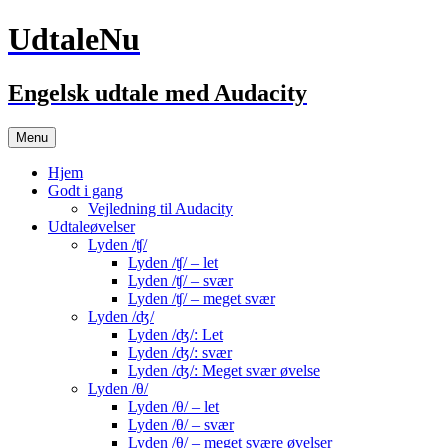
UdtaleNu
Engelsk udtale med Audacity
Hop
Menu
til
indhold
Hjem
Godt i gang
Vejledning til Audacity
Udtaleøvelser
Lyden /ʧ/
Lyden /ʧ/ – let
Lyden /ʧ/ – svær
Lyden /ʧ/ – meget svær
Lyden /ʤ/
Lyden /ʤ/: Let
Lyden /ʤ/: svær
Lyden /ʤ/: Meget svær øvelse
Lyden /θ/
Lyden /θ/ – let
Lyden /θ/ – svær
Lyden /θ/ – meget svære øvelser