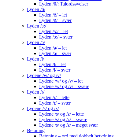
Lyden /θ/: Talordsøvelser
Lyden /ð/
Lyden /ð/ – let
Lyden /ð/ – svær
Lyden /ɜ:/
Lyden /ɜ:/ – let
Lyden /ɜ:/ – svær
Lyden /ə/
Lyden /ə/ – let
Lyden /ə/ – svær
Lyden /l/
Lyden /l/ – let
Lyden /l/ – svær
Lydene /w/ og /v/
Lydene /w/ og /v/ – let
Lydene /w/ og /v/ – svære
Lyden /r/
Lyden /r/ – lette
Lyden /r/ – svær
Lydene /s/ og /z/
Lydene /s/ og /z/ – lette
Lydene /s/ og /z/ – svære
Lydene /s/ og /z/ – meget svær
Betoning
Betoning – ord med dobbelt betydning