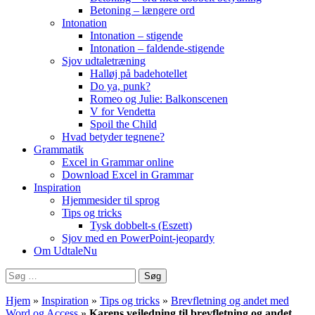
Betoning – længere ord
Intonation
Intonation – stigende
Intonation – faldende-stigende
Sjov udtaletræning
Halløj på badehotellet
Do ya, punk?
Romeo og Julie: Balkonscenen
V for Vendetta
Spoil the Child
Hvad betyder tegnene?
Grammatik
Excel in Grammar online
Download Excel in Grammar
Inspiration
Hjemmesider til sprog
Tips og tricks
Tysk dobbelt-s (Eszett)
Sjov med en PowerPoint-jeopardy
Om UdtaleNu
Søg
efter:
Hjem
»
Inspiration
»
Tips og tricks
»
Brevfletning og andet med
Word og Access
»
Karens vejledning til brevfletning og andet